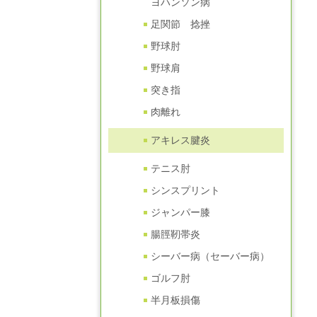
ヨハンソン病
足関節 捻挫
野球肘
野球肩
突き指
肉離れ
アキレス腱炎
テニス肘
シンスプリント
ジャンパー膝
腸脛靭帯炎
シーバー病（セーバー病）
ゴルフ肘
半月板損傷