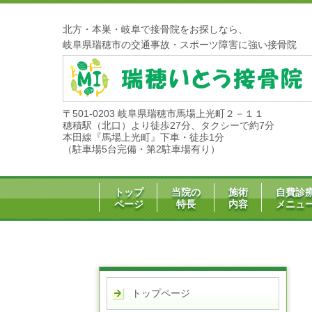
北方・本巣・岐阜で接骨院をお探しなら、
岐阜県瑞穂市の交通事故・スポーツ障害に強い接骨
〒501-0203 岐阜県瑞穂市馬場上光町２－１１
穂積駅（北口）より徒歩27分、タクシーで約7分
本田線『馬場上光町』下車・徒歩1分
（駐車場5台完備・第2駐車場有り）
トップ
当院の
施術
自費診
ページ
特長
内容
メニュ
トップページ