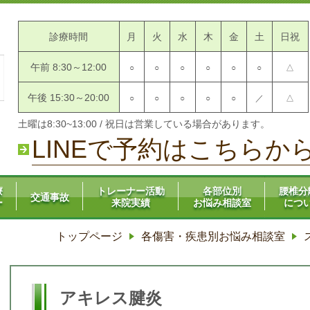
診療時間
月
火
水
木
金
土
日祝
院
午前 8:30～12:00
○
○
○
○
○
○
△
午後 15:30～20:00
○
○
○
○
○
／
△
土曜は8:30~13:00 / 祝日は営業している場合があります。
LINEで予約はこちらか
療
トレーナー活動
各部位別
腰椎分
交通事故
ー
来院実績
お悩み相談室
につ
トップページ
各傷害・疾患別お悩み相談室
アキレス腱炎