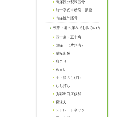
有痛性分裂膝蓋骨
前十字靭帯断裂・損傷
有痛性外脛骨
頸部・肩の痛みでお悩みの方
四十肩・五十肩
頭痛 （片頭痛）
腱板断裂
肩こり
めまい
手・指のしびれ
むち打ち
胸郭出口症候群
寝違え
ストレートネック