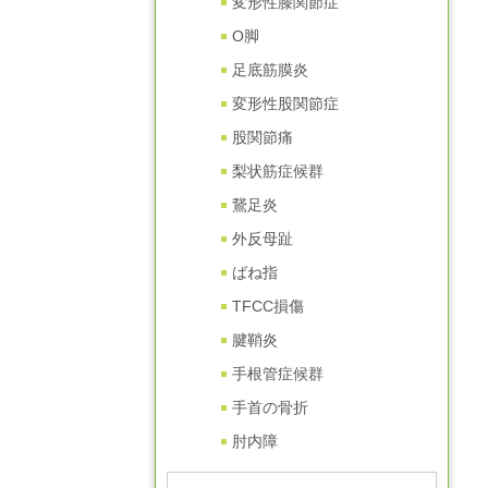
変形性膝関節症
O脚
足底筋膜炎
変形性股関節症
股関節痛
梨状筋症候群
鵞足炎
外反母趾
ばね指
TFCC損傷
腱鞘炎
手根管症候群
手首の骨折
肘内障