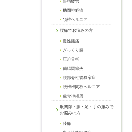
眼精疲労
肋間神経痛
頚椎ヘルニア
腰痛でお悩みの方
慢性腰痛
ぎっくり腰
圧迫骨折
仙腸関節炎
腰部脊柱管狭窄症
腰椎椎間板ヘルニア
坐骨神経痛
股関節・膝・足・手の痛みで
お悩みの方
膝痛