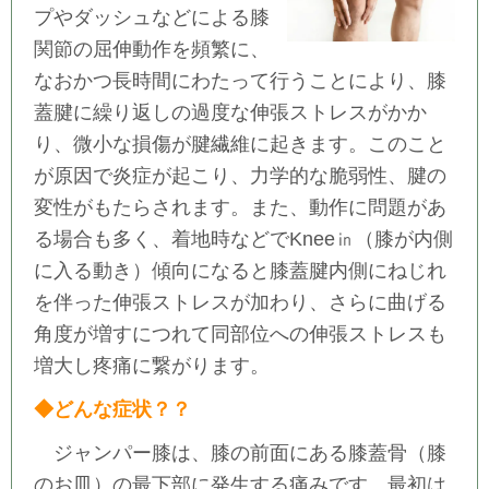
プやダッシュなどによる膝
関節の屈伸動作を頻繁に、
なおかつ長時間にわたって行うことにより、膝
蓋腱に繰り返しの過度な伸張ストレスがかか
り、微小な損傷が腱繊維に起きます。このこと
が原因で炎症が起こり、力学的な脆弱性、腱の
変性がもたらされます。また、動作に問題があ
る場合も多く、着地時などでKnee㏌（膝が内側
に入る動き）傾向になると膝蓋腱内側にねじれ
を伴った伸張ストレスが加わり、さらに曲げる
角度が増すにつれて同部位への伸張ストレスも
増大し疼痛に繋がります。
◆どんな症状？？
ジャンパー膝は、膝の前面にある膝蓋骨（膝
のお皿）の最下部に発生する痛みです。最初は